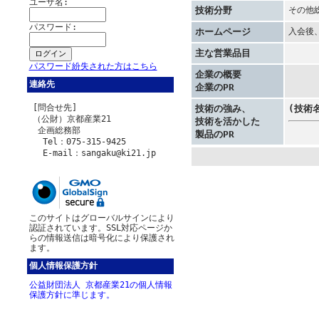
ユーザ名:
その他
技術分野
パスワード:
入会後
ホームページ
主な営業品目
パスワード紛失された方はこちら
企業の概要
連絡先
企業のPR
[問合せ先]
技術の強み、
(技術
（公財）京都産業21
技術を活かした
企画総務部
製品のPR
Tel：075-315-9425
E-mail：sangaku@ki21.jp
このサイトはグローバルサインにより
認証されています。SSL対応ページか
らの情報送信は暗号化により保護され
ます。
個人情報保護方針
公益財団法人 京都産業21の個人情報
保護方針に準じます。