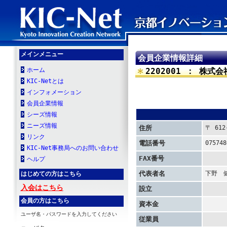
メインメニュー
会員企業情報詳細
ホーム
2202001 ： 株式
KIC-Netとは
インフォメーション
会員企業情報
シーズ情報
ニーズ情報
〒 61
住所
リンク
075748
電話番号
KIC-Net事務局へのお問い合わせ
FAX番号
ヘルプ
下野　
代表者名
はじめての方はこちら
入会はこちら
設立
会員の方はこちら
資本金
ユーザ名・パスワードを入力してください
従業員