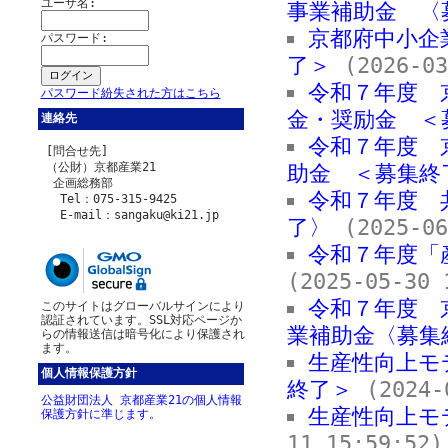
ユーザ名:
事業補助金 〈
京都府中小企
パスワード:
了＞
(2026-03
令和７年度 
パスワード紛失された方はこちら
金・奨励金 ＜
連絡先
令和７年度 
[問合せ先]
（公財）京都産業21
助金 ＜募集終
企画総務部
令和７年度 
Tel：075-315-9425
E-mail：sangaku@ki21.jp
了〉
(2025-06
令和７年度「
(2025-05-30 
令和７年度 
このサイトはグローバルサインにより
認証されています。SSL対応ページか
業補助金〈募集
らの情報送信は暗号化により保護され
ます。
生産性向上モ
個人情報保護方針
終了＞
(2024-0
公益財団法人 京都産業21の個人情報
生産性向上モ
保護方針に準じます。
11 15:59:52)