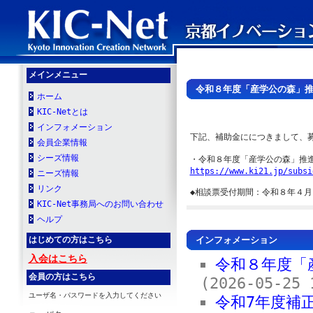
メインメニュー
令和８年度「産学公の森」推
ホーム
KIC-Netとは
インフォメーション
下記、補助金ににつきまして、募
会員企業情報
シーズ情報
https://www.ki21.jp/subsi
ニーズ情報
リンク
◆相談票受付期間：令和８年４
KIC-Net事務局へのお問い合わせ
ヘルプ
インフォメーション
はじめての方はこちら
入会はこちら
令和８年度「
会員の方はこちら
(2026-05-25 
ユーザ名・パスワードを入力してください
令和7年度補