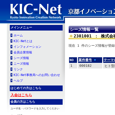
メインメニュー
シーズ情報一覧
ホーム
2301001 ： 株式
KIC-Netとは
現在 1 件のシーズ情報が登
インフォメーション
会員企業情報
シーズ情報
NO
案件番号
▼
テーマ
ニーズ情報
1
000182
ヒト型
リンク
KIC-Net事務局へのお問い合わせ
ヘルプ
はじめての方はこちら
入会はこちら
会員の方はこちら
ユーザ名・パスワードを入力してください