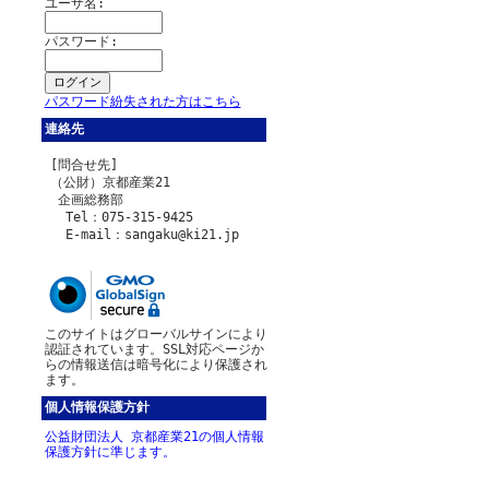
ユーザ名:
パスワード:
パスワード紛失された方はこちら
連絡先
[問合せ先]
（公財）京都産業21
企画総務部
Tel：075-315-9425
E-mail：sangaku@ki21.jp
このサイトはグローバルサインにより
認証されています。SSL対応ページか
らの情報送信は暗号化により保護され
ます。
個人情報保護方針
公益財団法人 京都産業21の個人情報
保護方針に準じます。